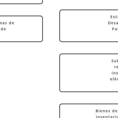
Est
amas de
Desa
 de
Pa
Su
r
in
elé
Bienes de
Inventari