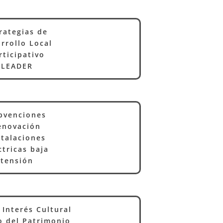
rategias de
rrollo Local
rticipativo
LEADER
bvenciones
enovación
stalaciones
ctricas baja
tensión
 Interés Cultural
o del Patrimonio